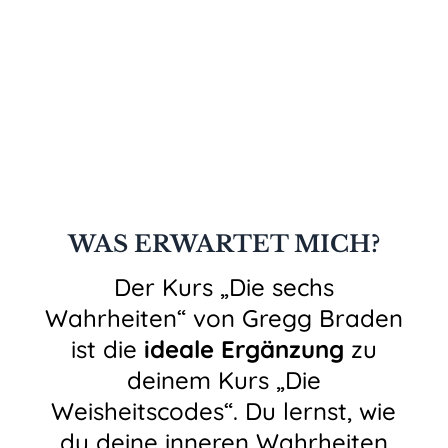
ZUSATZANGEBOT FÜR
DICH!
Als Teilnehmer des Onlinekurses mit
Gregg Braden hast du nur hier und jetzt
die Möglichkeit deinen Kurs zu erweitern.
WAS ERWARTET MICH?
Der Kurs „Die sechs
Wahrheiten“ von Gregg Braden
ist die
ideale Ergänzung
zu
deinem Kurs „Die
Weisheitscodes“. Du lernst, wie
du deine inneren Wahrheiten