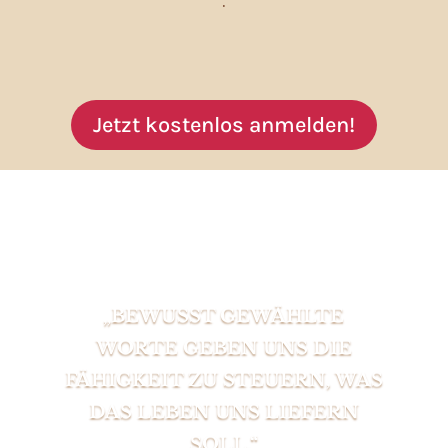
.
Jetzt kostenlos anmelden!
„BEWUSST GEWÄHLTE
WORTE GEBEN UNS DIE
FÄHIGKEIT ZU STEUERN, WAS
DAS LEBEN UNS LIEFERN
SOLL.“